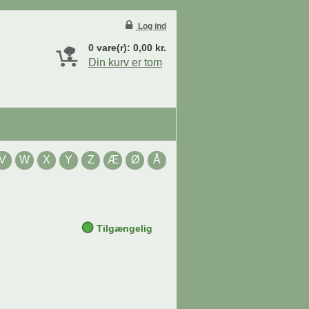
Log ind
0
vare(r):
0,00
kr.
Din kurv er tom
V
W
X
Y
Z
Æ
Ø
Å
Tilgængelig