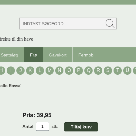
irekte til din have
Sætteløg
Frø
Gavekort
Fermob
H
I
J
K
L
M
N
O
P
Q
R
S
T
U
Lollo Rossa'
Pris: 39,95
Antal
stk.