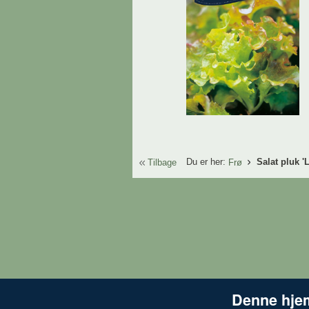
Du er her:
Salat pluk '
Tilbage
Frø
Denne hje