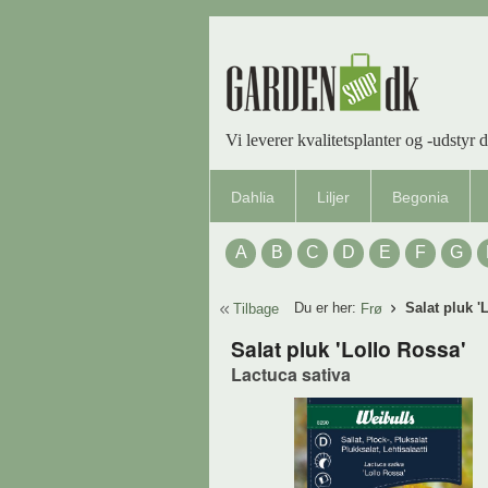
Vi leverer kvalitetsplanter og -udstyr d
Dahlia
Liljer
Begonia
A
B
C
D
E
F
G
Du er her:
Salat pluk '
Tilbage
Frø
Salat pluk 'Lollo Rossa'
Lactuca sativa