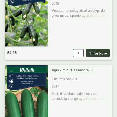
8049
Populær ampelagurk af aisetyp, der 
giver milde, sprøde agurker, perfekte 
at plukke ved 8-10 cm. Partenokarp 
og modstandsdygtig over for meldug, 
kan dyrkes i ampel og på spaljéer.
54,95
Agurk mini 'Passandra' F1
Cucumis sativus
8047
Mini, til drivhus. Udvikles som 
almindelig slange-agurk, men giver 
mange, små korte frugter. Perfekt til 
den lille husholdning. God frisk på 
smørrebrød eller i salater.