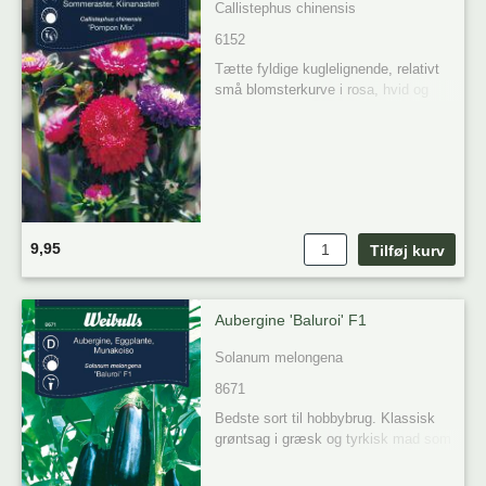
Callistephus chinensis
6152
Tætte fyldige kuglelignende, relativt 
små blomsterkurve i rosa, hvid og 
lilla. Fin både i bede eller buketter. 

Placering: Sol 

Forkultivering / Så på friland

Plante tidspunkt: Marts-maj

Blomstring: August-september 

Høst: 50 cm
9,95
Aubergine 'Baluroi' F1
Solanum melongena
8671
Bedste sort til hobbybrug. Klassisk 
grøntsag i græsk og tyrkisk mad som 
f.eks. moussaka. Bør dyrkes i 
drivhus. Tynd ud i de satte frugter, så 