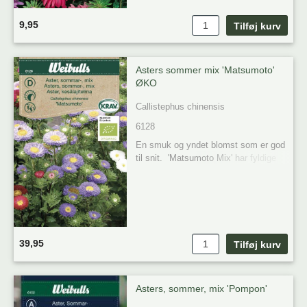
Plante tidspunkt: Marts-maj

Blomstring: August-september 

9,95
Høst: 70 cm
Asters sommer mix 'Matsumoto' 
ØKO
Callistephus chinensis
6128
En smuk og yndet blomst som er god 
til snit.  'Matsumoto Mix' har fyldige 
blomster i farvenuancerne hvid, gul, 
rød eller blå. Solrig vækstplads.
39,95
Asters, sommer, mix 'Pompon'