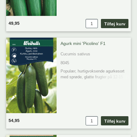
49,95
Agurk mini 'Picolino' F1
Cucumis sativus
8045
Populær, hurtigvoksende agurkesort 
med sprøde, glatte frugter på 12-15 
cm. Selvbestøvende og ideel til 
krukodling. Nyd friske, velsmagende 
agurker.
54,95