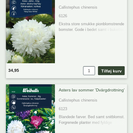
Callistephus chinensis
6126
Ekstra store smukke pionblomstrende 
bomster. Gode i bedet samt i buketter. 
Fjerne de visne blomster så sikre man 
fortsat blomstring, foretrækker sol og 
halvskygge.
34,95
Asters lav sommer 'Dvärgdrottning'
Callistephus chinensis
6123
Blandede farver. Bed samt snitblomst. 
Forgrenede planter med fyldige 
blomster i forskellige farver. Også fin i 