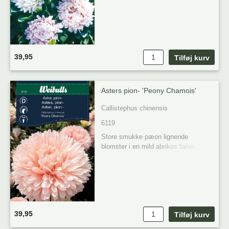
krukker. 

39,95
Asters pion- 'Peony Chamois'
Callistephus chinensis
6119
Store smukke pæon lignende 
blomster i en mild abrikos farve. 
Smukke både i bedet samt i buketter.
39,95