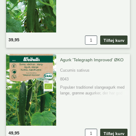
sprødhed.
39,95
Agurk 'Telegraph Improved' ØKO
Cucumis sativus
8043
Populær traditionel slangeagurk med 
lange, grønne augurker, der har god 
sprødhed.
49,95