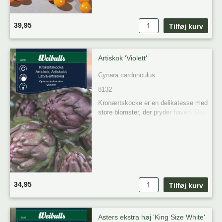
39,95
Artiskok 'Violett'
Cynara cardunculus
8132
Kronærtskocke er en delikatesse med 
store blomster, der pryder haven. Den 
trives i solrige, gødslede placeringer 
og høstes for sine smagfulde 
kronblade.

34,95
Asters ekstra høj 'King Size White'