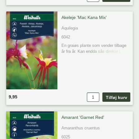
Akeleje 'Mac Kana Mix'
Aquilegia
6042
En graiøs plante som vender tilbage 
år fra år. Kan endda sås direkte i 
mistbæk tidligt om foråret. 

Placering: Sol 

Forkultivering 

Plante tidspunkt: April-juni

Blomstring: Juni-juli 

Høst: 70 cm
9,95
Amarant 'Garnet Red'
Amaranthus cruentus
6025