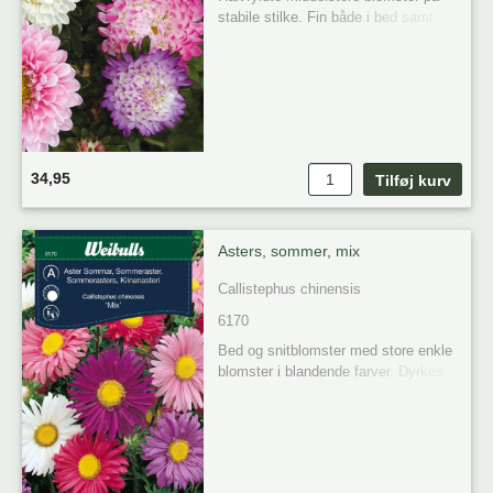
stabile stilke. Fin både i bed samt 
buketter. Den mest elskede buskede 
sort hos haveeksperterne.
34,95
Asters, sommer, mix
Callistephus chinensis
6170
Bed og snitblomster med store enkle 
blomster i blandende farver. Dyrkes 
på en solrig plads. Holdbar og 
dekorativ snitblomst. 

Placering: Sol 

Forkultivering / Så på friland
