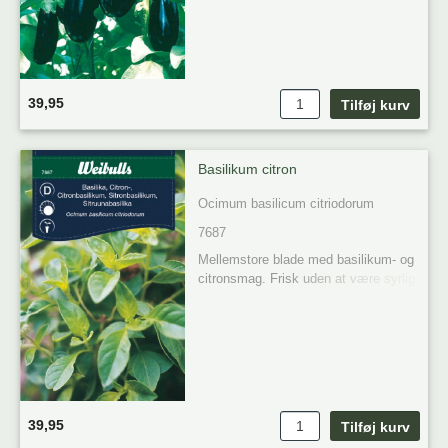
udvikles de bedre.
39,95
Basilikum citron
Ocimum basilicum citriodorum
7687
Mellemstore blade med basilikum- og 
citronsmag. Frisk uden at være syrlig. 
God i salater. Trives på solrig 
vokseplads.
39,95