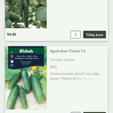
sætter hunblomster. Rigt givende med 
mørke grønne bitterfrie agurker ca. 35 
cm lange. Modstandsdygtige overfor 
meldug. God fersk på smørrebrød og i 
salater. Så indendørs, et frø i hver 
kukke 1 cm dybt, i såjord i april-maj. 
Groningen kræver meget høj 
54,95
temperatur, 22-24 grader i jorden.
Agurk drue 'Conny' F1
Cucumis sativus
8042
Selvbestøvende bitterfri sort uden 
kerner. Planten får kun hunblomster, 
og disse udvikles til agurker uden 
befrugtning. En rigtbærende, bitterfri 
sort af høj kvalitet. Velegnet til 
syltning, men kan også spises friske.