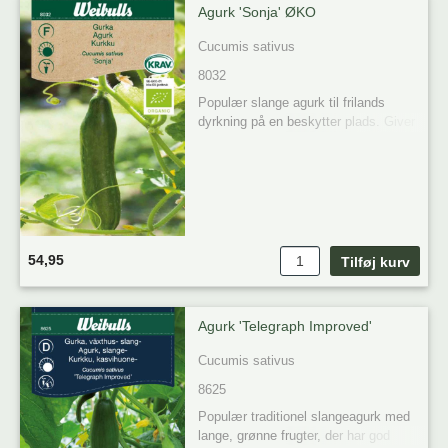
Agurk 'Sonja' ØKO
Cucumis sativus
8032
Populær slange agurk til frilands 
dyrkning på en beskytter plads. Giver 
ca. 25 cm lange, glatte mørkegrønne 
frugter med en god smag.
54,95
Agurk 'Telegraph Improved'
Cucumis sativus
8625
Populær traditionel slangeagurk med 
lange, grønne frugter, der har god 