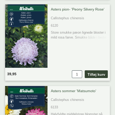
Asters pion- 'Peony Silvery Rose'
Callistephus chinensis
6120
Store smukke pæon lignede bloster i 
mild rosa farve. Smukke både i bedet 
samt i buketter.
39,95
Asters sommer 'Matsumoto'
Callistephus chinensis
6133
Halvfyldte middelstore blomster på 