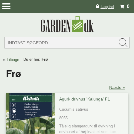
0
Log ind
Du er her:
Frø
Tilbage
Frø
Næste »
Agurk drivhus 'Kalunga' F1
Cucumis sativus
8055
Tålelig slangeagurk til dyrkning i 
drivhuset af høj kvalitet som kun 