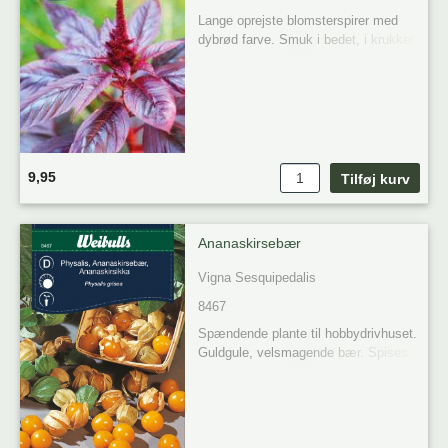
Lange oprejste blomsterspirer med 
dybrød farve. Smuk i bedet, i krukker 
samt buketter. De farverige små blade 
kan spises og er dekorative i salater. 

Placering: Sol 

Forkultivering 

Plante tidspunkt: Marts-april

Blomstring: Juli-oktober 

9,95
Høst: 70 cm
Ananaskirsebær
Vigna Sesquipedalis
8467
Spændende plante til hobbydrivhuset. 
Guldgule, velsmagende bær. Spises 
friske eller anvendes til marmelade. 
Grønne frugter kan  eftermodnes og 
opbevares tørt og køligt.