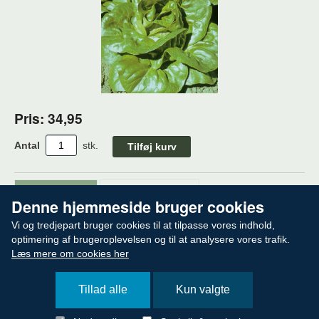
Pris: 34,95
Antal
stk.
Beskrivelse
Specifikationer
Denne hjemmeside bruger cookies
En god, holdbar hovedsalat, som kan opbevares i 
Vi og tredjepart bruger cookies til at tilpasse vores indhold,
køleskab uden at miste sprødheden. Bedst frisk i 
optimering af brugeroplevelsen og til at analysere vores trafik.
Læs mere om cookies her
salater eller som dekoration.
Læs mere »
Tillad alle
Kun valgte